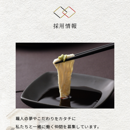
母の日ギフトセット販売のお知
2022.04.08
らせ
more...
採用情報
2021.08.17
動画公開のお知らせ
more...
2021.05.24
キャンペーンのお知らせ
more...
2021.04.30
新店舗オープンのお知らせ
more...
2020.12.01
オンラインショップについて
more...
2020.10.29
オンラインショップについて
more...
2020.08.31
オンラインショップについて
more...
職人の夢やこだわりをカタチに
私たちと一緒に働く仲間を募集しています。