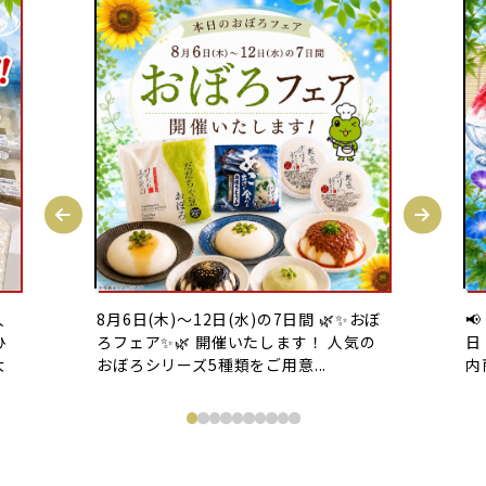
人
8月6日(木)〜12日(水)の7日間 🌿✨おぼ

ひ
ろフェア✨🌿 開催いたします！ 人気の
日
大
おぼろシリーズ5種類をご用意...
内